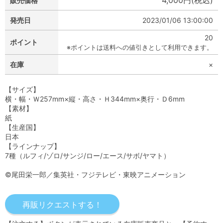
4,000円(税込)
販売価格
発売日
2023/01/06 13:00:00
20
ポイント
※ポイントは送料への値引きとして利用できます。
在庫
×
【サイズ】
横・幅・Ｗ257mm×縦・高さ・Ｈ344mm×奥行・Ｄ6mm
【素材】
紙
【生産国】
日本
【ラインナップ】
7種（ルフィ/ゾロ/サンジ/ロー/エース/サボ/ヤマト）
©尾田栄一郎／集英社・フジテレビ・東映アニメーション