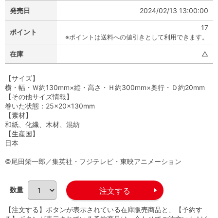
発売日
2024/02/13 13:00:00
17
ポイント
※ポイントは送料への値引きとして利用できます。
在庫
△
【サイズ】
横・幅・Ｗ約130mm×縦・高さ・Ｈ約300mm×奥行・Ｄ約20mm
【その他サイズ情報】
巻いた状態：25×20×130mm
【素材】
和紙、化繊、木材、混紡
【生産国】
日本
©尾田栄一郎／集英社・フジテレビ・東映アニメーション
数量
【注文する】ボタンが表示されている在庫販売商品と、【予約す