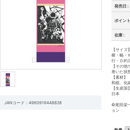
発売日 :
ポイント 
在庫 :
【サイズ
横・幅・Ｗ
行・Ｄ約2
【その他
巻いた状態
【素材】
和紙、化
【生産国
日本
JANコード：4960919448828
©尾田栄
ョン
数量