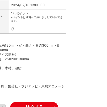
2024/02/13 13:00:00
17 ポイント
:
※ポイントは送料への値引きとして利用でき
ます。
◎
】
約130mm×縦・高さ・Ｈ約300mm×奥
0mm
サイズ情報】
：25×20×130mm
繊、木材、混紡
】
一郎／集英社・フジテレビ・東映アニメーシ