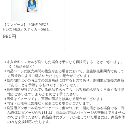
【ワンピース】『ONE PIECE
HEROINES』ステッカー5枚セ …
990円
※未入金キャンセルが発生した場合は予告なく再販売することがございます。
(くじ商品を除く）
※商品ページに販売期間の指定がある場合において、当該販売期間内であって
も製造数によりご購入いただけない場合がございます。
※販売期間はその時点での製造商品に対するものであり、期間限定販売の商品
であることを示唆するものではございません。
※販売期間が設定されている商品であっても、お客様の承諾なく再販する可能
性がございます。あらかじめご了承ください。
※画像はイメージです。実際の商品とは異なる場合がございます。
※内容・仕様等は告知なく変更になる場合がございます。
※発送用ダンボール箱やパッケージに傷やつぶれ・開封痕がある場合でも、商
品自体にダメージがなければ、商品及び商品パッケージの交換はできません
のでご了承ください。商品自体にダメージが達していた場合には、商品本体
のみを交換対応いたします。