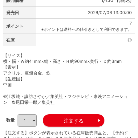
1,430円(税込)
販売価格
発売日
2026/07/06 13:00:00
7
ポイント
※ポイントは送料への値引きとして利用できます。
在庫
◎
【サイズ】
横・幅・Ｗ約41mm×縦・高さ・Ｈ約90mm×奥行・Ｄ約3mm
【素材】
アクリル、亜鉛合金、鉄
【生産国】
中国
©江坂純・諏訪さやか／集英社・フジテレビ・東映アニメーショ
ン ©尾田栄一郎／集英社
数量
【注文する】ボタンが表示されている在庫販売商品と、【予約す