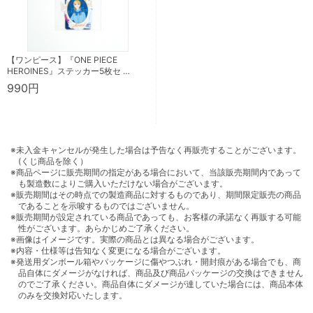
【ワンピース】『ONE PIECE
HEROINES』ステッカー5枚セ …
990円
※未入金キャンセルが発生した場合は予告なく再販売することがございます。
(くじ商品を除く）
※商品ページに販売期間の指定がある場合において、当該販売期間内であって
も製造数によりご購入いただけない場合がございます。
※販売期間はその時点での製造商品に対するものであり、期間限定販売の商品
であることを示唆するものではございません。
※販売期間が設定されている商品であっても、お客様の承諾なく再販する可能
性がございます。あらかじめご了承ください。
※画像はイメージです。実際の商品とは異なる場合がございます。
※内容・仕様等は告知なく変更になる場合がございます。
※発送用ダンボール箱やパッケージに傷やつぶれ・開封痕がある場合でも、商
品自体にダメージがなければ、商品及び商品パッケージの交換はできません
のでご了承ください。商品自体にダメージが達していた場合には、商品本体
のみを交換対応いたします。