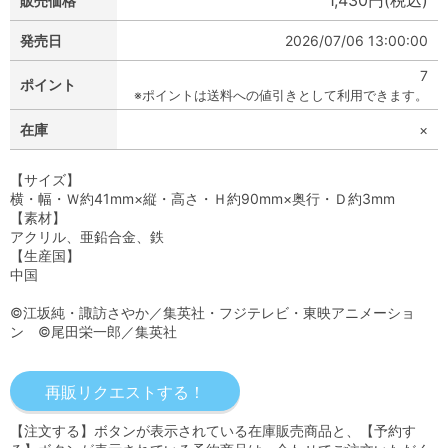
1,430円(税込)
販売価格
発売日
2026/07/06 13:00:00
7
ポイント
※ポイントは送料への値引きとして利用できます。
在庫
×
【サイズ】
横・幅・Ｗ約41mm×縦・高さ・Ｈ約90mm×奥行・Ｄ約3mm
【素材】
アクリル、亜鉛合金、鉄
【生産国】
中国
©江坂純・諏訪さやか／集英社・フジテレビ・東映アニメーショ
ン ©尾田栄一郎／集英社
【注文する】ボタンが表示されている在庫販売商品と、【予約す