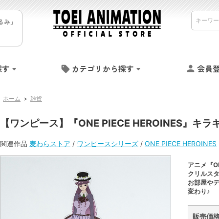
るみ」
探す
カテゴリから探す
会員
ホーム
>
雑貨
【ワンピース】『ONE PIECE HEROINES』キ
関連作品
麦わらストア
/
ワンピースシリーズ
/
ONE PIECE HEROINES
アニメ『ON
クリルス
お部屋や
変わり♪
販売価格 