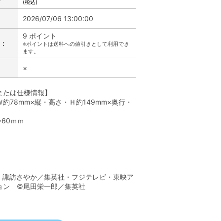
(税込)
2026/07/06 13:00:00
9 ポイント
:
※ポイントは送料への値引きとして利用でき
ます。
×
または仕様情報】
約78mm×縦・高さ・Ｈ約149mm×奥行・
*60ｍｍ
】
・諏訪さやか／集英社・フジテレビ・東映ア
ョン ©尾田栄一郎／集英社