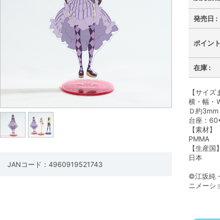
発売日 :
ポイント 
在庫 :
【サイズ
横・幅・Ｗ
Ｄ約3mm
台座：60
【素材】
PMMA
【生産国
日本
JANコード：4960919521743
©江坂純
ニメーシ