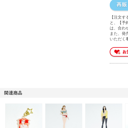
【注文す
と、【予
は、合わ
また、発
いただく
関連商品