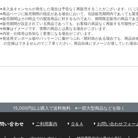
※未入金キャンセルが発生した場合は予告なく再販売することがございます。(くじ
※商品ページに販売期間の指定がある場合において、当該販売期間内であっても製
※販売期間はその時点での製造商品に対するものであり、期間限定販売の商品であ
※販売期間が設定されている商品であっても、お客様の承諾なく再販する可能性が
※画像はイメージです。実際の商品とは異なる場合がございます。
※内容・仕様等は告知なく変更になる場合がございます。
※発送用ダンボール箱やパッケージに傷やつぶれ・開封痕がある場合でも、商品自
の交換はできませんのでご了承ください。商品自体にダメージが達していた場合
15,000円以上購入で送料無料 ※一部大型商品などを除く
問い合わせ
ご利用案内
Ｑ＆Ａ
お問い合わせフォー