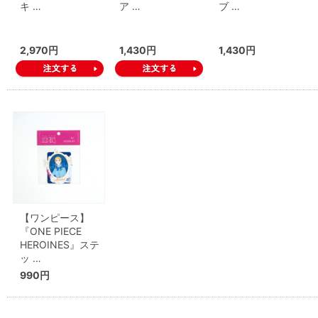
キ …
ア …
ブ …
2,970円
1,430円
1,430円
【ワンピース】
『ONE PIECE
HEROINES』ステ
ッ …
990円