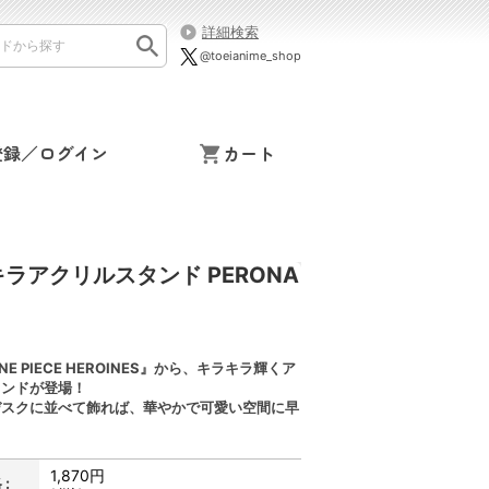
詳細検索
@toeianime_shop
登録／ログイン
カート
ラキラアクリルスタンド PERONA
E PIECE HEROINES』から、キラキラ輝くア
タンドが登場！
デスクに並べて飾れば、華やかで可愛い空間に早
1,870円
: