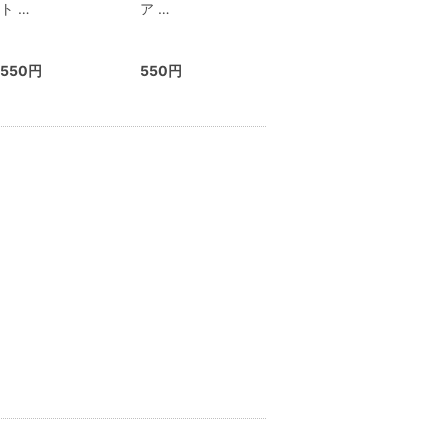
ト …
ア …
550円
550円