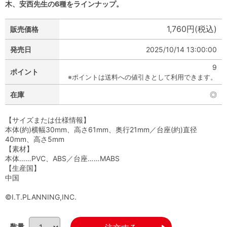
木、安西先生の6種をラインナップ。
1,760円(税込)
販売価格
発売日
2025/10/14 13:00:00
9
ポイント
※ポイントは送料への値引きとして利用できます。
在庫
◎
【サイズまたは仕様情報】
本体(約)横幅30mm、高さ61mm、奥行21mm／台座(約)直径
40mm、高さ5mm
【素材】
本体……PVC、ABS／台座……MABS
【生産国】
中国
©I.T.PLANNING,INC.
数量