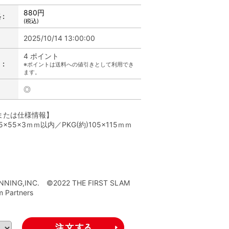
880円
:
(税込)
2025/10/14 13:00:00
4 ポイント
:
※ポイントは送料への値引きとして利用でき
ます。
◎
または仕様情報】
5×55×3ｍｍ以内／PKG(約)105×115ｍｍ
】
ANNING,INC. ©2022 THE FIRST SLAM
m Partners