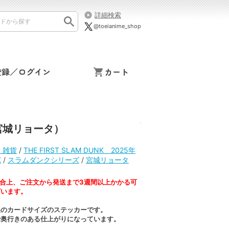
詳細検索
@toeianime_shop
登録／ログイン
カート
ー（宮城リョータ）
K 雑貨
/
THE FIRST SLAM DUNK 2025年
K
/
スラムダンクシリーズ
/
宮城リョータ
合上、ご注文から発送まで3週間以上かかる可
ざいます。
製のカードサイズのステッカーです。
で奥行きのある仕上がりになっています。