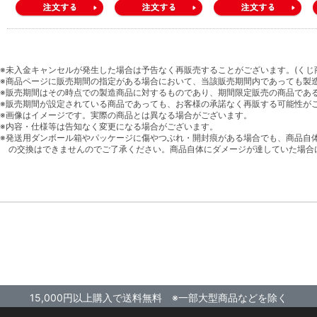
※未入金キャンセルが発生した場合は予告なく再販売することがございます。(くじ
※商品ページに販売期間の指定がある場合において、当該販売期間内であっても製
※販売期間はその時点での製造商品に対するものであり、期間限定販売の商品であ
※販売期間が設定されている商品であっても、お客様の承諾なく再販する可能性が
※画像はイメージです。実際の商品とは異なる場合がございます。
※内容・仕様等は告知なく変更になる場合がございます。
※発送用ダンボール箱やパッケージに傷やつぶれ・開封痕がある場合でも、商品自
の交換はできませんのでご了承ください。商品自体にダメージが達していた場合
15,000円以上購入で送料無料 ※一部大型商品などを除く