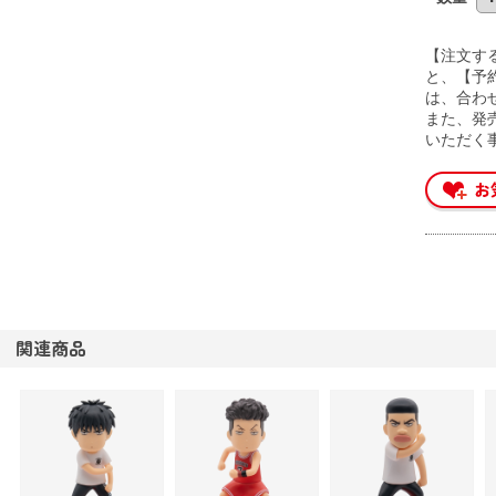
【注文す
と、【予
は、合わ
また、発
いただく
関連商品