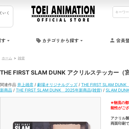
ていく
探す
カテゴリから探す
会員
ホーム
>
雑貨
THE FIRST SLAM DUNK アクリルステッカ
関連作品
井上雄彦
/
劇場オリジナルグッズ
/
THE FIRST SLAM DUN
新商品
/
THE FIRST SLAM DUNK 2025年新商品(雑貨)
/
SLAM DUN
※物流の都
能性がご
アクリル
両面印刷