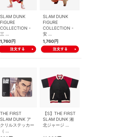
SLAM DUNK
SLAM DUNK
FIGURE
FIGURE
COLLECTION -
COLLECTION -
三 …
安 …
1,760円
1,760円
THE FIRST
【S】THE FIRST
SLAM DUNK ア
SLAM DUNK 湘
クリルステッカー
北ジャージ …
（ …