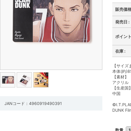
販売価格 
発売日 :
ポイント 
在庫 :
【サイズ
本体(約)8
【素材】
アクリル
【生産国
中国
JANコード：4960919490391
©I.T.PL
DUNK Fil
数量