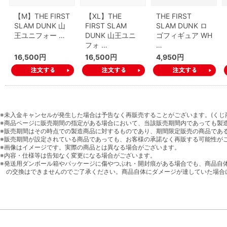
【M】THE FIRST
【XL】THE
THE FIRST
SLAM DUNK 山
FIRST SLAM
SLAM DUNK ロ
王ユニフォー …
DUNK 山王ユニ
ゴフィギュア WH
フォ …
…
16,500円
16,500円
4,950円
※未入金キャンセルが発生した場合は予告なく再販売することがございます。(くじ
※商品ページに販売期間の指定がある場合において、当該販売期間内であっても製
※販売期間はその時点での製造商品に対するものであり、期間限定販売の商品であ
※販売期間が設定されている商品であっても、お客様の承諾なく再販する可能性が
※画像はイメージです。実際の商品とは異なる場合がございます。
※内容・仕様等は告知なく変更になる場合がございます。
※発送用ダンボール箱やパッケージに傷やつぶれ・開封痕がある場合でも、商品自
の交換はできませんのでご了承ください。商品自体にダメージが達していた場合