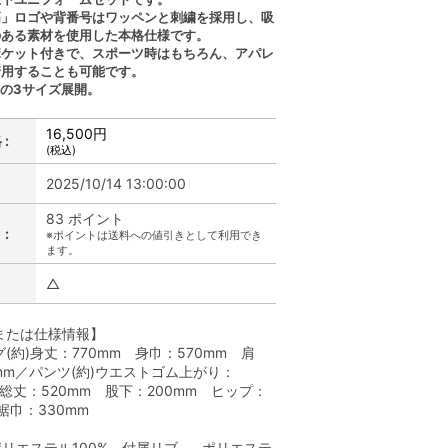
高」ロゴや背番号はワッペンと刺繍を採用し、吸
のある素材を使用した本格仕様です。
ポケット付きで、スポーツ時はもちろん、アパレ
着用することも可能です。
L の3サイズ展開。
16,500円
:
(税込)
2025/10/14 13:00:00
83 ポイント
:
※ポイントは送料への値引きとして利用でき
ます。
△
または仕様情報】
(約)身丈：770mm 身巾：570mm 肩
mm／パンツ(約)ウエストゴム上がり：
 総丈：520mm 股下：200mm ヒップ：
 裾巾：330mm
ポリエステル100% 付属リブ……ポリエステ