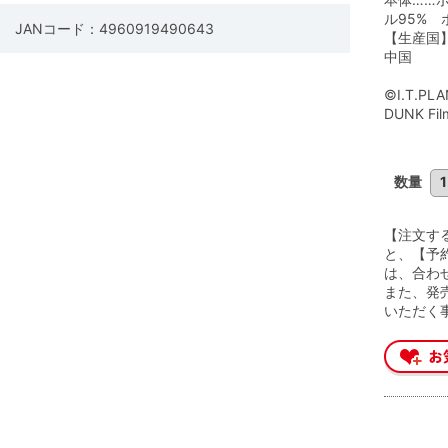
ル95% 
JANコード：4960919490643
【生産国
中国
©I.T.PL
DUNK Fil
数量
【注文す
と、【予
は、合わ
また、発
いただく