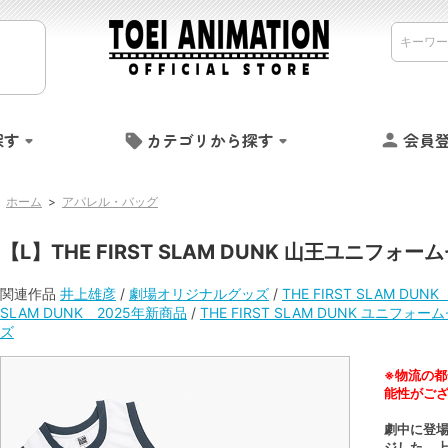
探す
カテゴリから探す
会員
ホーム
>
アパレル・バッグ
【L】THE FIRST SLAM DUNK 山王ユニフ
関連作品
井上雄彦
/
劇場オリジナルグッズ
/
THE FIRST SLAM DU
SLAM DUNK 2025年新商品
/
THE FIRST SLAM DUNK ユニフォー
ズ
※物流の都
能性がご
劇中に登
ジした、