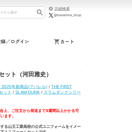
詳細検索
@toeianime_shop
登録／ログイン
カート
ォームセット（河田雅史）
NK 2025年新商品(アパレル)
/
THE FIRST
ムセット
/
SLAM DUNK
/
スラムダンクシリー
合上、ご注文から発送まで3週間以上かかる可
ざいます。
場する山王工業高校の公式ユニフォームをイメー
上下ユニフォームセットです。