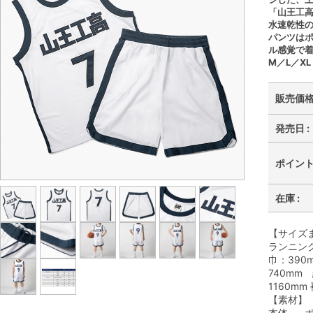
「山王工
水速乾性
パンツは
ル感覚で
M／L／X
販売価格 
発売日 :
ポイント 
在庫 :
【サイズ
ランニング
巾：390
740mm
1160mm
【素材】
本体……