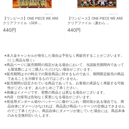
【ワンピース】ONE PIECE WE ARE
【ワンピース】ONE PIECE WE ARE
クリアファイル（GER …
クリアファイル（麦わら …
440円
440円
※未入金キャンセルが発生した場合は予告なく再販売することがございます。
(くじ商品を除く）
※商品ページに販売期間の指定がある場合において、当該販売期間内であって
も製造数によりご購入いただけない場合がございます。
※販売期間はその時点での製造商品に対するものであり、期間限定販売の商品
であることを示唆するものではございません。
※販売期間が設定されている商品であっても、お客様の承諾なく再販する可能
性がございます。あらかじめご了承ください。
※画像はイメージです。実際の商品とは異なる場合がございます。
※内容・仕様等は告知なく変更になる場合がございます。
※発送用ダンボール箱やパッケージに傷やつぶれ・開封痕がある場合でも、商
品自体にダメージがなければ、商品及び商品パッケージの交換はできません
のでご了承ください。商品自体にダメージが達していた場合には、商品本体
のみを交換対応いたします。