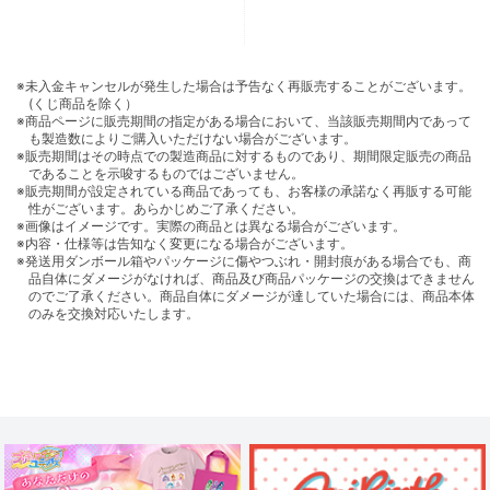
※未入金キャンセルが発生した場合は予告なく再販売することがございます。
(くじ商品を除く）
※商品ページに販売期間の指定がある場合において、当該販売期間内であって
も製造数によりご購入いただけない場合がございます。
※販売期間はその時点での製造商品に対するものであり、期間限定販売の商品
であることを示唆するものではございません。
※販売期間が設定されている商品であっても、お客様の承諾なく再販する可能
性がございます。あらかじめご了承ください。
※画像はイメージです。実際の商品とは異なる場合がございます。
※内容・仕様等は告知なく変更になる場合がございます。
※発送用ダンボール箱やパッケージに傷やつぶれ・開封痕がある場合でも、商
品自体にダメージがなければ、商品及び商品パッケージの交換はできません
のでご了承ください。商品自体にダメージが達していた場合には、商品本体
のみを交換対応いたします。