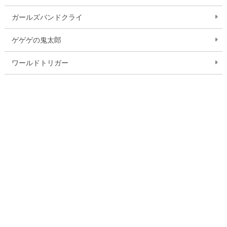
ガールズバンドクライ
ゲゲゲの鬼太郎
ワールドトリガー
おしりたんてい
ミラキュラス レディバグ＆シャノワール
逃走中 ザ グレートミッション
ドラゴンクエスト ダイの大冒険
ふしぎ駄菓子屋 銭天堂
いきものさん
作品一覧を見る