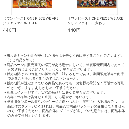
【ワンピース】ONE PIECE WE ARE
【ワンピース】ONE PIECE WE ARE
クリアファイル（GER …
クリアファイル（麦わら …
440円
440円
※未入金キャンセルが発生した場合は予告なく再販売することがございます。
(くじ商品を除く）
※商品ページに販売期間の指定がある場合において、当該販売期間内であって
も製造数によりご購入いただけない場合がございます。
※販売期間はその時点での製造商品に対するものであり、期間限定販売の商品
であることを示唆するものではございません。
※販売期間が設定されている商品であっても、お客様の承諾なく再販する可能
性がございます。あらかじめご了承ください。
※画像はイメージです。実際の商品とは異なる場合がございます。
※内容・仕様等は告知なく変更になる場合がございます。
※発送用ダンボール箱やパッケージに傷やつぶれ・開封痕がある場合でも、商
品自体にダメージがなければ、商品及び商品パッケージの交換はできません
のでご了承ください。商品自体にダメージが達していた場合には、商品本体
のみを交換対応いたします。