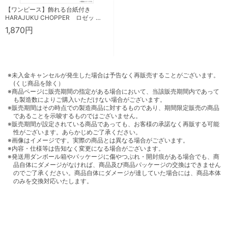
【ワンピース】飾れる台紙付き
HARAJUKU CHOPPER ロゼッ …
1,870円
※未入金キャンセルが発生した場合は予告なく再販売することがございます。
(くじ商品を除く）
※商品ページに販売期間の指定がある場合において、当該販売期間内であって
も製造数によりご購入いただけない場合がございます。
※販売期間はその時点での製造商品に対するものであり、期間限定販売の商品
であることを示唆するものではございません。
※販売期間が設定されている商品であっても、お客様の承諾なく再販する可能
性がございます。あらかじめご了承ください。
※画像はイメージです。実際の商品とは異なる場合がございます。
※内容・仕様等は告知なく変更になる場合がございます。
※発送用ダンボール箱やパッケージに傷やつぶれ・開封痕がある場合でも、商
品自体にダメージがなければ、商品及び商品パッケージの交換はできません
のでご了承ください。商品自体にダメージが達していた場合には、商品本体
のみを交換対応いたします。