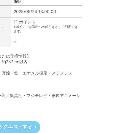
(税込)
2025/09/24 13:00:00
11 ポイント
:
※ポイントは送料への値引きとして利用でき
ます。
×
または仕様情報】
約2×2cm以内
・真鍮・鉄・エナメル樹脂・ステンレス
】
一郎／集英社・フジテレビ・東映アニメーシ