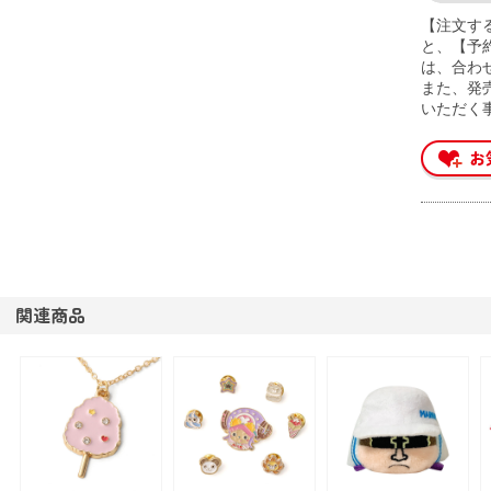
【注文す
と、【予
は、合わ
また、発
いただく
関連商品