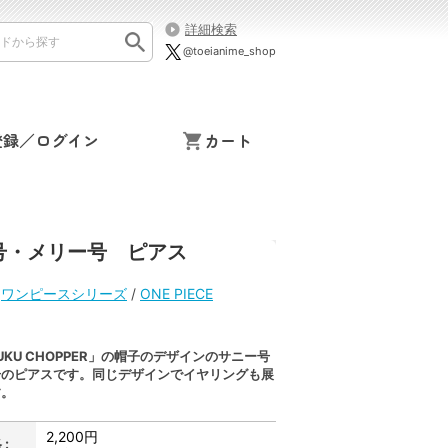
詳細検索
@toeianime_shop
登録／ログイン
カート
ー号・メリー号 ピアス
/
ワンピースシリーズ
/
ONE PIECE
JUKU CHOPPER」の帽子のデザインのサニー号
号のピアスです。同じデザインでイヤリングも展
す。
2,200円
: