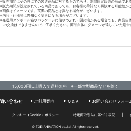
※販売期間はその時点での製造商品に対するものであり、期間限定販売の商品であ
※販売期間が設定されている商品であっても、お客様の承諾なく再販する可能性が
※画像はイメージです。実際の商品とは異なる場合がございます。
※内容・仕様等は告知なく変更になる場合がございます。
※発送用ダンボール箱やパッケージに傷やつぶれ・開封痕がある場合でも、商品自
の交換はできませんのでご了承ください。商品自体にダメージが達していた場合
15,000円以上購入で送料無料 ※一部大型商品などを除く
問い合わせ
ご利用案内
Ｑ＆Ａ
お問い合わせフォー
クッキー（Cookie）ポリシー
特定商取引法に基づく表記
© TOEI ANIMATION co.,ltd. All rights reserved.