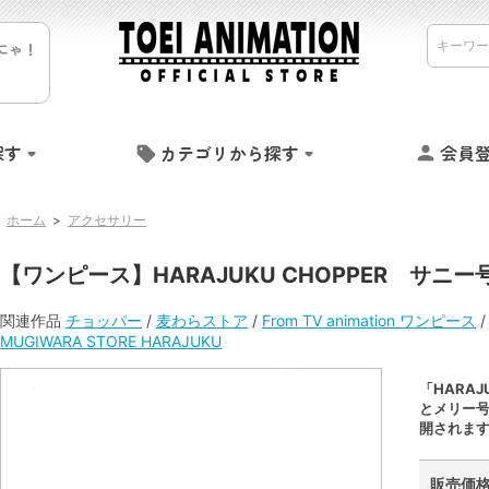
にゃ！
探す
カテゴリから探す
会員
ホーム
>
アクセサリー
【ワンピース】HARAJUKU CHOPPER サニ
関連作品
チョッパー
/
麦わらストア
/
From TV animation ワンピース
MUGIWARA STORE HARAJUKU
「HARA
とメリー
開されま
販売価格 