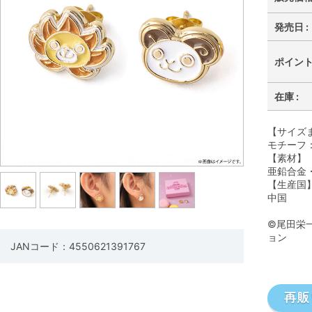
発売日 :
ポイント 
在庫 :
【サイズ
モチーフ：
【素材】
亜鉛合金
【生産国
中国
©尾田栄
ョン
JANコード：4550621391767