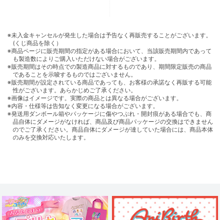
※未入金キャンセルが発生した場合は予告なく再販売することがございます。
(くじ商品を除く）
※商品ページに販売期間の指定がある場合において、当該販売期間内であって
も製造数によりご購入いただけない場合がございます。
※販売期間はその時点での製造商品に対するものであり、期間限定販売の商品
であることを示唆するものではございません。
※販売期間が設定されている商品であっても、お客様の承諾なく再販する可能
性がございます。あらかじめご了承ください。
※画像はイメージです。実際の商品とは異なる場合がございます。
※内容・仕様等は告知なく変更になる場合がございます。
※発送用ダンボール箱やパッケージに傷やつぶれ・開封痕がある場合でも、商
品自体にダメージがなければ、商品及び商品パッケージの交換はできません
のでご了承ください。商品自体にダメージが達していた場合には、商品本体
のみを交換対応いたします。