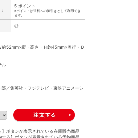
5 ポイント
:
※ポイントは送料への値引きとして利用でき
ます。
◎
】
約52mm×縦・高さ・Ｈ約45mm×奥行・Ｄ
テル
】
一郎／集英社・フジテレビ・東映アニメーシ
る】ボタンが表示されている在庫販売商品
約する】ボタンが表示されている予約商品