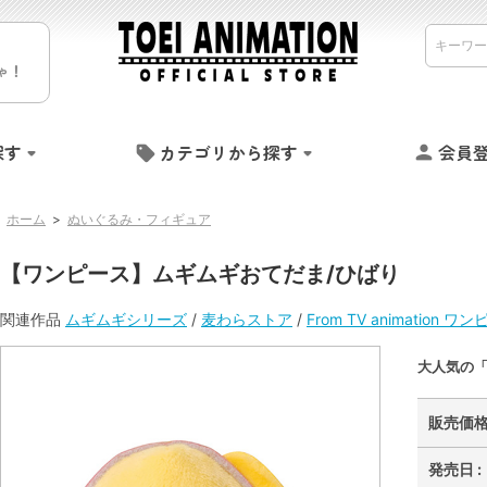
ゃ！
探す
カテゴリから探す
会員
ホーム
>
ぬいぐるみ・フィギュア
【ワンピース】ムギムギおてだま/ひばり
関連作品
ムギムギシリーズ
/
麦わらストア
/
From TV animation ワ
大人気の
販売価格 
発売日 :