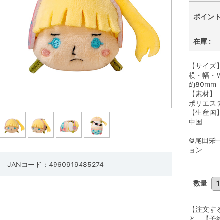
ポイント 
在庫 :
【サイズ
横・幅・Ｗ
約80mm
【素材】
ポリエス
【生産国
中国
©尾田栄
ョン
JANコード：4960919485274
数量
【注文す
と、【予