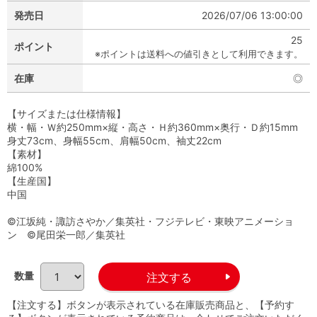
発売日
2026/07/06 13:00:00
25
ポイント
※ポイントは送料への値引きとして利用できます。
在庫
◎
【サイズまたは仕様情報】
横・幅・Ｗ約250mm×縦・高さ・Ｈ約360mm×奥行・Ｄ約15mm
身丈73cm、身幅55cm、肩幅50cm、袖丈22cm
【素材】
綿100%
【生産国】
中国
©江坂純・諏訪さやか／集英社・フジテレビ・東映アニメーショ
ン ©尾田栄一郎／集英社
数量
【注文する】ボタンが表示されている在庫販売商品と、【予約す