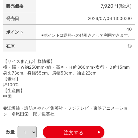
7,920円(税込)
販売価格
発売日
2026/07/06 13:00:00
40
ポイント
※ポイントは送料への値引きとして利用できます。
在庫
◎
【サイズまたは仕様情報】
横・幅・Ｗ約250mm×縦・高さ・Ｈ約360mm×奥行・Ｄ約15mm
身丈73cm、身幅55cm、肩幅50cm、袖丈22cm
【素材】
綿100%
【生産国】
中国
©江坂純・諏訪さやか／集英社・フジテレビ・東映アニメーショ
ン ©尾田栄一郎／集英社
数量