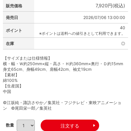
7,920円(税込)
販売価格
発売日
2026/07/06 13:00:00
40
ポイント
※ポイントは送料への値引きとして利用できます。
在庫
◎
【サイズまたは仕様情報】
横・幅・Ｗ約250mm×縦・高さ・Ｈ約360mm×奥行・Ｄ約15mm
身丈65cm、身幅49cm、肩幅42cm、袖丈19cm
【素材】
綿100%
【生産国】
中国
©江坂純・諏訪さやか／集英社・フジテレビ・東映アニメーショ
ン ©尾田栄一郎／集英社
数量