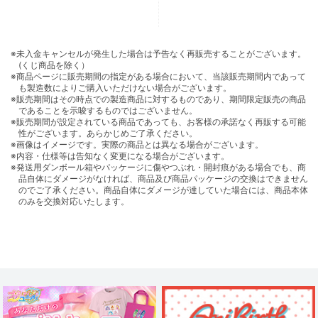
※未入金キャンセルが発生した場合は予告なく再販売することがございます。
(くじ商品を除く）
※商品ページに販売期間の指定がある場合において、当該販売期間内であって
も製造数によりご購入いただけない場合がございます。
※販売期間はその時点での製造商品に対するものであり、期間限定販売の商品
であることを示唆するものではございません。
※販売期間が設定されている商品であっても、お客様の承諾なく再販する可能
性がございます。あらかじめご了承ください。
※画像はイメージです。実際の商品とは異なる場合がございます。
※内容・仕様等は告知なく変更になる場合がございます。
※発送用ダンボール箱やパッケージに傷やつぶれ・開封痕がある場合でも、商
品自体にダメージがなければ、商品及び商品パッケージの交換はできません
のでご了承ください。商品自体にダメージが達していた場合には、商品本体
のみを交換対応いたします。