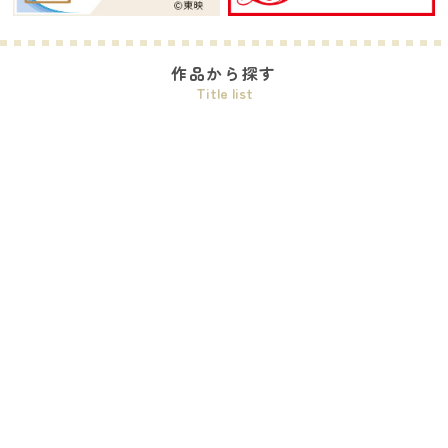
作品から探す
Title list
ワンピース
プリキュアシリーズ
ドラゴンボールDAIMA
デジモンシリーズ
おジャ魔女どれみ
ガールズバンドクライ
ゲゲゲの鬼太郎