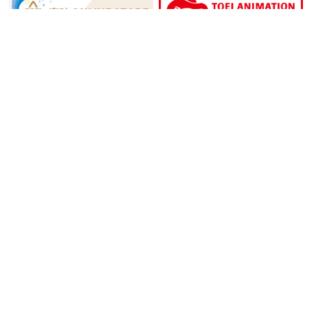
作品から探す
Title list
ワンピース
プリキュアシリーズ
ドラゴンボールDAIMA
デジモンシリーズ
おジャ魔女どれみ
ガールズバンドクライ
ゲゲゲの鬼太郎