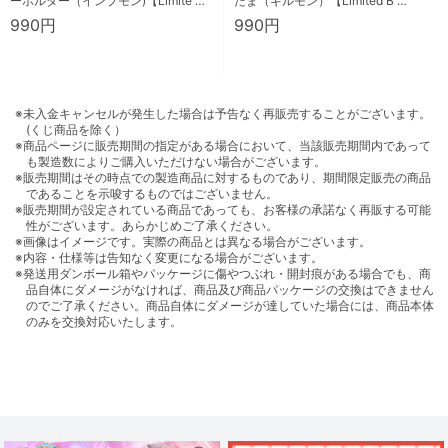
ーホルダー（インプモン)【Limite …
だま（ギルモン）【Limited B …
990円
990円
※未入金キャンセルが発生した場合は予告なく再販売することがございます。
(くじ商品を除く）
※商品ページに販売期間の指定がある場合において、当該販売期間内であって
も製造数によりご購入いただけない場合がございます。
※販売期間はその時点での製造商品に対するものであり、期間限定販売の商品
であることを示唆するものではございません。
※販売期間が設定されている商品であっても、お客様の承諾なく再販する可能
性がございます。あらかじめご了承ください。
※画像はイメージです。実際の商品とは異なる場合がございます。
※内容・仕様等は告知なく変更になる場合がございます。
※発送用ダンボール箱やパッケージに傷やつぶれ・開封痕がある場合でも、商
品自体にダメージがなければ、商品及び商品パッケージの交換はできません
のでご了承ください。商品自体にダメージが達していた場合には、商品本体
のみを交換対応いたします。