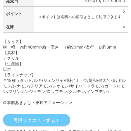
発売日
2023/10/02 13:00:00
5
ポイント
※ポイントは送料への値引きとして利用できます。
在庫
×
【サイズ】
横・幅・Ｗ約40mm×縦・高さ・Ｈ約90mm×奥行・Ｄ約3mm
【素材】
アクリル
【生産国】
日本
【ラインナップ】
全18種（タカト/ルキ/ジェンリャ/樹莉/リョウ/博和/健太/小春/ギル
モン/レナモン/テリアモン/レオモン/サイバードラモン/ガードロモ
ン/マリンエンジェモン/ロップモン/クルモン/インプモン）
©本郷あきよし・東映アニメーション