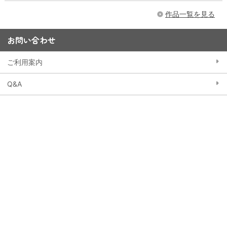
作品一覧を見る
お問い合わせ
ご利用案内
Q&A
お問い合わせフォーム
15,000円以上購入で送料無料
※一部大型商品などを除く
当ストアにおける個人情報の取り扱いについて
クッキー（Cookie）ポリシー
特定商取引法に基づく表記
会員規約
東映アニメーションWebサイト