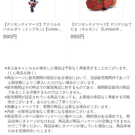
【デジモンテイマーズ】アクリルキ
【デジモンテイマーズ】デジデジおて
ーホルダー（インプモン)【Limite …
だま（ギルモン）【Limited B …
990円
990円
※未入金キャンセルが発生した場合は予告なく再販売することがございます。
(くじ商品を除く）
※商品ページに販売期間の指定がある場合において、当該販売期間内であって
も製造数によりご購入いただけない場合がございます。
※販売期間はその時点での製造商品に対するものであり、期間限定販売の商品
であることを示唆するものではございません。
※販売期間が設定されている商品であっても、お客様の承諾なく再販する可能
性がございます。あらかじめご了承ください。
※画像はイメージです。実際の商品とは異なる場合がございます。
※内容・仕様等は告知なく変更になる場合がございます。
※発送用ダンボール箱やパッケージに傷やつぶれ・開封痕がある場合でも、商
品自体にダメージがなければ、商品及び商品パッケージの交換はできません
のでご了承ください。商品自体にダメージが達していた場合には、商品本体
のみを交換対応いたします。