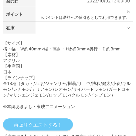
発売日
2023/10/02 13:00:00
5
ポイント
※ポイントは送料への値引きとして利用できます。
在庫
×
【サイズ】
横・幅・Ｗ約40mm×縦・高さ・Ｈ約90mm×奥行・Ｄ約3mm
【素材】
アクリル
【生産国】
日本
【ラインナップ】
全18種（タカト/ルキ/ジェンリャ/樹莉/リョウ/博和/健太/小春/ギル
モン/レナモン/テリアモン/レオモン/サイバードラモン/ガードロモ
ン/マリンエンジェモン/ロップモン/クルモン/インプモン）
©本郷あきよし・東映アニメーション